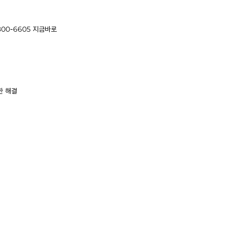
800-6605
지금바로
한 해결