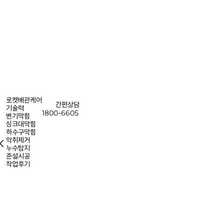
로켓배관케어
간편상담
기술력
1800-6605
변기막힘
싱크대막힘
하수구막힘
악취제거
누수탐지
준설시공
작업후기