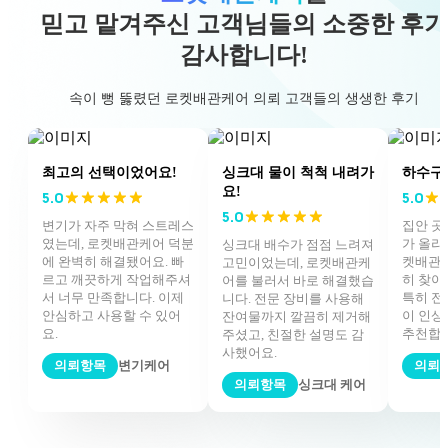
믿고 맡겨주신
고객님들의 소중한 후기
감사합니다!
속이 뻥 뚫렸던 로켓배관케어 의뢰 고객들의 생생한 후기
최고의 선택이었어요!
싱크대 물이 척척 내려가
하수구 
요!
5.0
5.0
5.0
변기가 자주 막혀 스트레스
집안 곳
였는데, 로켓배관케어 덕분
가 올라
싱크대 배수가 점점 느려져
에 완벽히 해결됐어요. 빠
켓배관케
고민이었는데, 로켓배관케
르고 깨끗하게 작업해주셔
히 찾아
어를 불러서 바로 해결했습
서 너무 만족합니다. 이제
특히 전
니다. 전문 장비를 사용해
안심하고 사용할 수 있어
이 인상
잔여물까지 깔끔히 제거해
요.
추천합니
주셨고, 친절한 설명도 감
사했어요.
의뢰항목
변기케어
의뢰
의뢰항목
싱크대 케어