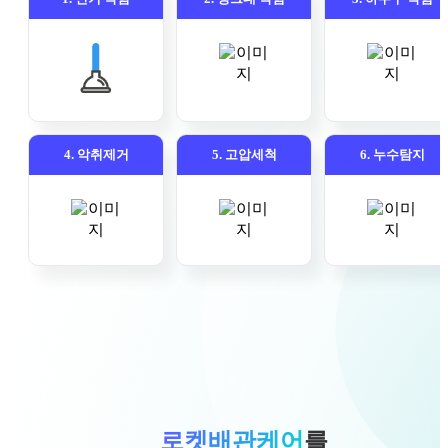
4. 악취제거
5. 고압세척
6. 누수탐지
로켓배관케어
를